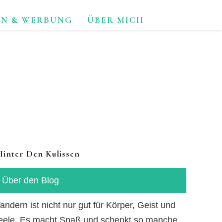
ON & WERBUNG
ÜBER MICH
TUR.
Hinter Den Kulissen
Über den Blog
ndern ist nicht nur gut für Körper, Geist und
eele. Es macht Spaß und schenkt so manche