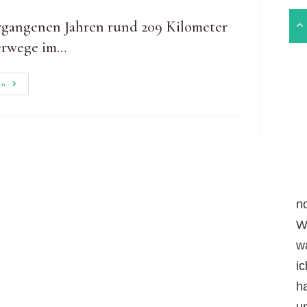
ergangenen Jahren rund 209 Kilometer
erwege im…
Wisper
en
Trails:
Der
Überhöhische
n
W
w
i
h
un