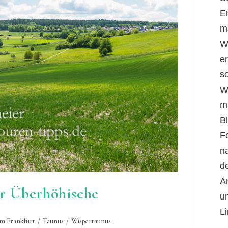
E
m
W
er
s
W
m
B
F
n
d
A
er Überhöhische
u
Li
m Frankfurt
/
Taunus
/
Wispertaunus