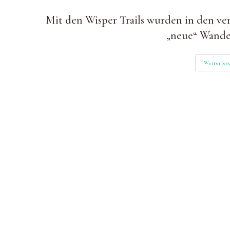
Autor:
zuletzt
Kategorie:
geändert
Mit den Wisper Trails wurden in den v
am:
„neue“ Wand
Weiterles