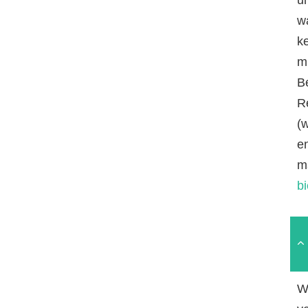
w
k
mi
B
R
(
e
m
b
W