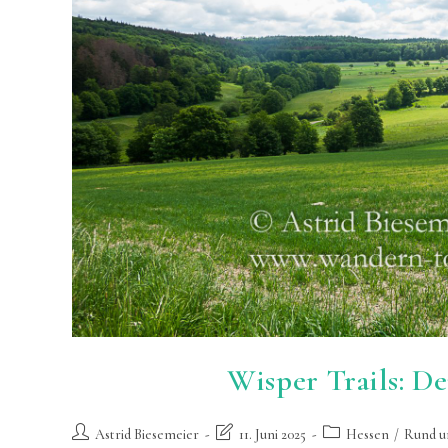
Wisper Trails: D
Beitrags-
Beitrag
Beitrags-
Astrid Biesemeier
11. Juni 2025
Hessen
/
Rund u