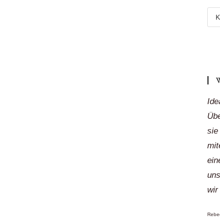
Meh
Reg
„auf
Klic
Ide
Übe
sie
mit
ein
uns
wir
Rebec