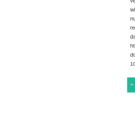
v
w
n
r
da
ht
d
1