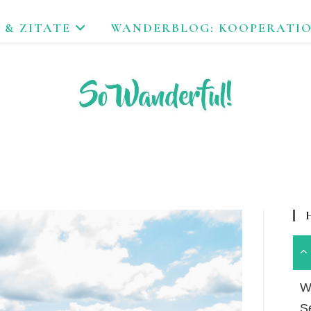
 & ZITATE
WANDERBLOG: KOOPERATI
FEND ERLEBEN. NACHHALTIG UNTERWEGS ZU NATUR & KUL
Wa
S