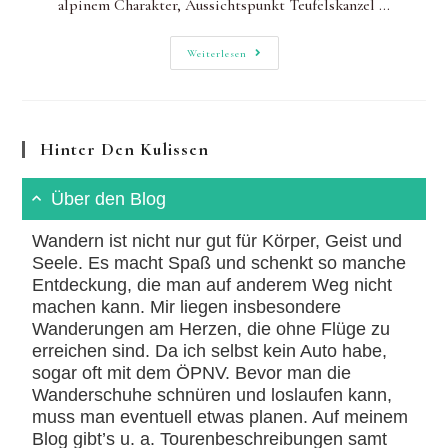
alpinem Charakter, Aussichtspunkt Teufelskanzel ...
Neckarsteig
Weiterlesen
Etappen
5
Und
6:
Highlights
Von
Hinter Den Kulissen
Zwei
Etappen
In
Einer
Über den Blog
Tour
Wandern ist nicht nur gut für Körper, Geist und
Seele. Es macht Spaß und schenkt so manche
Entdeckung, die man auf anderem Weg nicht
machen kann. Mir liegen insbesondere
Wanderungen am Herzen, die ohne Flüge zu
erreichen sind. Da ich selbst kein Auto habe,
sogar oft mit dem ÖPNV. Bevor man die
Wanderschuhe schnüren und loslaufen kann,
muss man eventuell etwas planen. Auf meinem
Blog gibt’s u. a. Tourenbeschreibungen samt