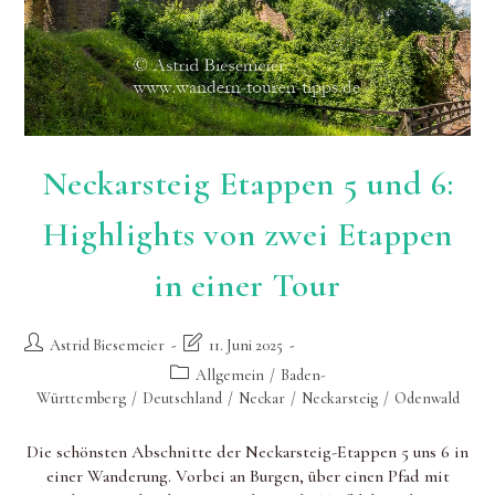
Neckarsteig Etappen 5 und 6:
Highlights von zwei Etappen
in einer Tour
Beitrags-
Beitrag
Astrid Biesemeier
11. Juni 2025
Autor:
zuletzt
Beitrags-
Allgemein
/
Baden-
geändert
Kategorie:
Württemberg
/
Deutschland
/
Neckar
/
Neckarsteig
/
Odenwald
am:
Die schönsten Abschnitte der Neckarsteig-Etappen 5 uns 6 in
einer Wanderung. Vorbei an Burgen, über einen Pfad mit