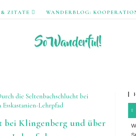
 & ZITATE
WANDERBLOG: KOOPERATIO
FEND ERLEBEN. NACHHALTIG UNTERWEGS ZU NATUR & KUL
t bei Klingenberg und über
Wa
S