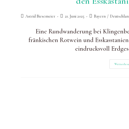
den Esskastan
Beitrags-
Beitrag
Beitrags-
Astrid Biesemeier
21. Juni 2025
Bayern
/
Deutschlan
Autor:
zuletzt
Kategorie:
geändert
Eine Rundwanderung bei Klingenber
am:
fränkischen Rotwein und Esskasstanien. 
eindrucksvoll Erdge
Weiterles