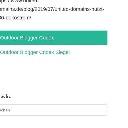
tps://www.united-
omains.de/blog/2019/07/united-domains-nutzt-
00-oekostrom/
Outdoor Blogger Codex
Suche