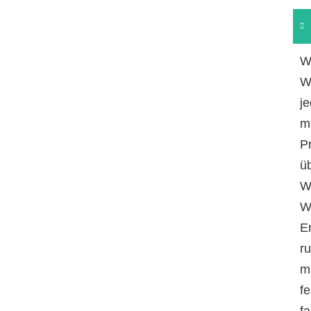
W
W
je
m
P
ü
W
W
E
r
m
fe
f