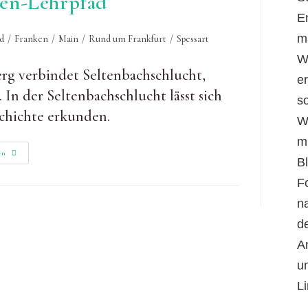
ien-Lehrpfad
E
m
d
/
Franken
/
Main
/
Rund um Frankfurt
/
Spessart
W
g verbindet Seltenbachschlucht,
er
In der Seltenbachschlucht lässt sich
s
schichte erkunden.
W
m
Durch
en
B
Die
Seltenbachschlucht
Bei
F
Klingenberg
Und
n
Über
Den
d
Esskastanien-
Lehrpfad
A
u
Li