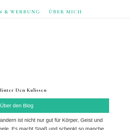
N & WERBUNG
ÜBER MICH
TUR.
Hinter Den Kulissen
Über den Blog
ndern ist nicht nur gut für Körper, Geist und
eele. Es macht Spaß und schenkt so manche