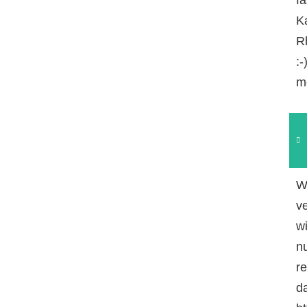
Ka
R
:
m
W
v
w
n
r
da