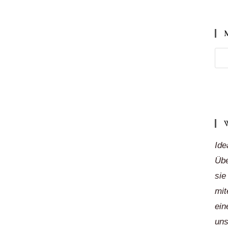
Meh
Reg
„auf
Klic
Ide
Übe
sie
mit
ein
uns