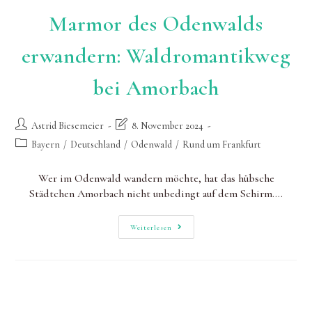
Marmor des Odenwalds
erwandern: Waldromantikweg
bei Amorbach
Beitrags-
Beitrag
Astrid Biesemeier
8. November 2024
Autor:
zuletzt
Beitrags-
Bayern
/
Deutschland
/
Odenwald
/
Rund um Frankfurt
geändert
Kategorie:
am:
Wer im Odenwald wandern möchte, hat das hübsche
Städtchen Amorbach nicht unbedingt auf dem Schirm.…
Marmor
Weiterlesen
Des
Odenwalds
Erwandern:
Waldromantikweg
Bei
Amorbach