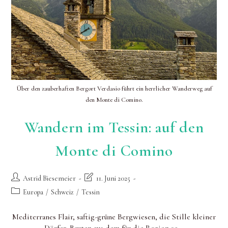
Über den zauberhaften Bergort Verdasio führt ein herrlicher Wanderweg auf
den Monte di Comino.
Wandern im Tessin: auf den
Monte di Comino
Beitrags-
Beitrag
Astrid Biesemeier
11. Juni 2025
Autor:
zuletzt
Beitrags-
Europa
/
Schweiz
/
Tessin
geändert
Kategorie:
am:
Mediterranes Flair, saftig-grüne Bergwiesen, die Stille kleiner