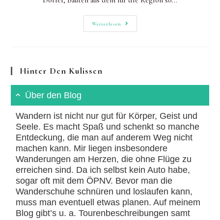
Dörfer, Bauten aus dem für die Region so…
Wandern
Weiterlesen
Im
Tessin:
Auf
Den
Monte
Di
Hinter Den Kulissen
Comino
Über den Blog
Wandern ist nicht nur gut für Körper, Geist und
Seele. Es macht Spaß und schenkt so manche
Entdeckung, die man auf anderem Weg nicht
machen kann. Mir liegen insbesondere
Wanderungen am Herzen, die ohne Flüge zu
erreichen sind. Da ich selbst kein Auto habe,
sogar oft mit dem ÖPNV. Bevor man die
Wanderschuhe schnüren und loslaufen kann,
muss man eventuell etwas planen. Auf meinem
Blog gibt’s u. a. Tourenbeschreibungen samt