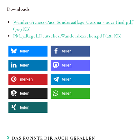
Downloads
Wander-Fitness-Pass_Sonderauflage_Corona_-_2021_final.pdf
(709 KB)
PM_3_Regel_Deutsches_Wanderabzeichen.pdf (281 KB)
teilen
teilen
teilen
teilen
merken
teilen
teilen
teilen
teilen
DAS KÖNNTE DIR AUCH GEFALLEN