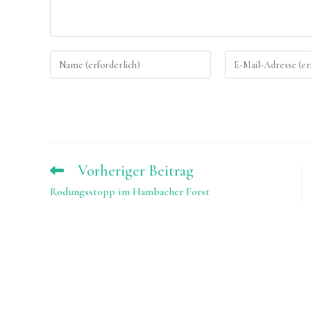
Gib
Gib
deinen
deine
Namen
E-
oder
Mail-
Benutzernamen
Adresse
zum
zum
Vorheriger Beitrag
Weitere
Kommentieren
Artikel
Kommentieren
Rodungsstopp im Hambacher Forst
ansehen
ein
ein