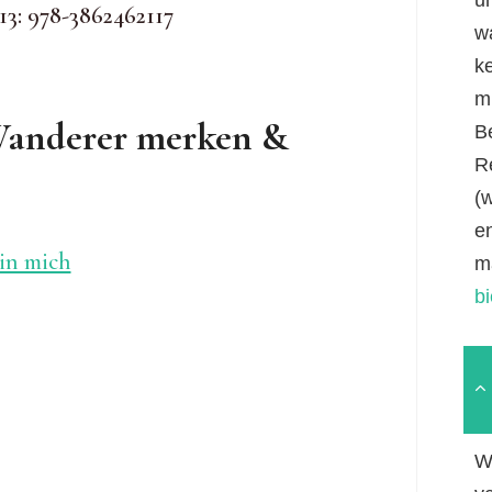
13: 978-3862462117
w
k
mi
Wanderer merken &
B
R
(
e
in mich
m
b
W