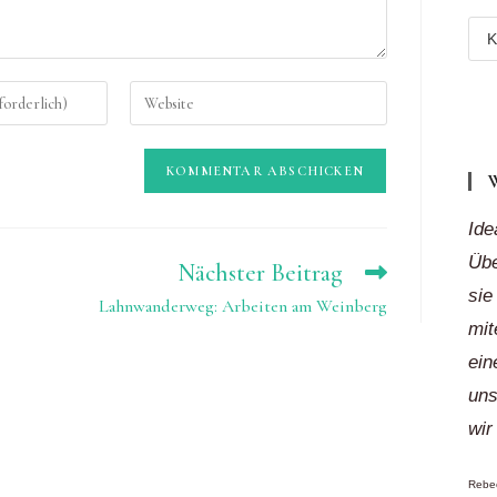
Meh
Reg
Gib
„auf
deine
Klic
Website-
URL
Ide
ein
Übe
(optional)
Nächster Beitrag
sie
Lahnwanderweg: Arbeiten am Weinberg
mit
ein
uns
wir
Rebec