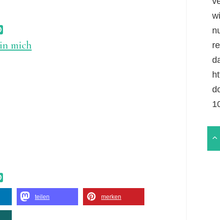
v
w
n
in mich
r
da
ht
d
1
teilen
merken