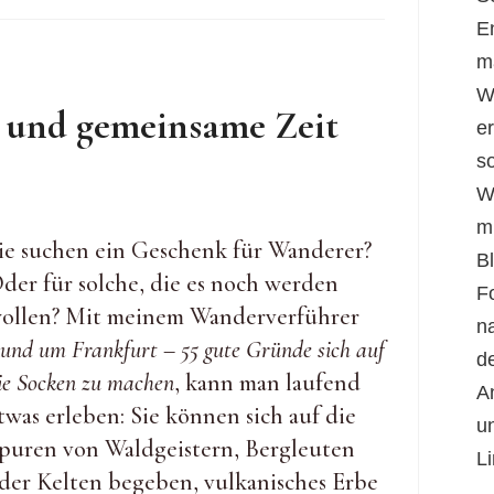
E
m
W
 und gemeinsame Zeit
er
s
W
m
ie suchen ein Geschenk für Wanderer?
B
der für solche, die es noch werden
F
ollen? Mit meinem Wanderverführer
n
und um Frankfurt – 55 gute Gründe sich auf
d
ie Socken zu machen
, kann man laufend
A
twas erleben: Sie können sich auf die
u
puren von Waldgeistern, Bergleuten
Li
der Kelten begeben, vulkanisches Erbe