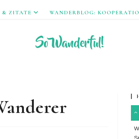
 & ZITATE
WANDERBLOG: KOOPERATI
FEND ERLEBEN. NACHHALTIG UNTERWEGS ZU NATUR & KUL
Wanderer
Wa
S