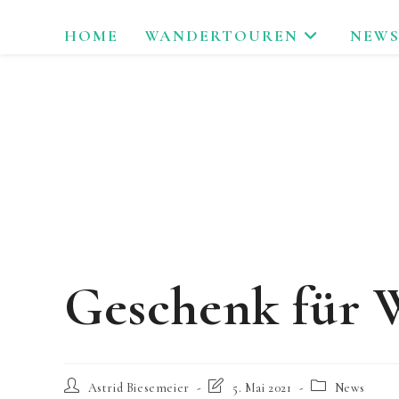
Zum
HOME
WANDERTOUREN
NEWS
Inhalt
springen
LAU
Geschenk für 
Beitrags-
Beitrag
Beitrags-
Astrid Biesemeier
5. Mai 2021
News