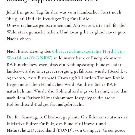
Juhu! Ein guter Tag für das, was vom Hambacher Forst noch
übrig ist! Und ein freudiger Tag für all die
Umweltschutzorganisationen und Aktivisten, die sich für den
Wald stark gemacht haben. Und zwar gibt es gleich zwei gute
Nachrichten.
Nach Einschätzung des
Oberverwaltungsgerichts Nordrhein-
Westfalen (OVG NRW
)
in Münster hat der Energiekonzern
RWE nicht bewiesen, dass ein Rodungsstopp bundes- oder
landesweit die Energieversorgung gefährden würde (Beschl. v.
05.10.2018, Az.11 B 1129/18). Etwa 1,5 Milliarden Tonnen Kohle
liegen unter dem Hambacher Wald. An die möchte RWE
natürlich ran. Würde die Kohle allerdings verbrannt, wäre das
nach dem Pariser Klimaabkommen festgelegte deutsche
Kohlendioxid-Budget fast aufgebraucht.
Die für Samstag, 6. Oktober, geplante Großdemonstration der
Initiative Buirer für Buir, des Bund für Umwelt und
Naturschutz Deutschland (BUND), von Campact, Greenpeace