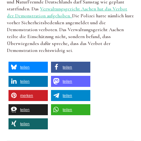
und NaturFreunde Deutschlands darf Samstag wie geplant
stattfinden. Das
Verwaltungsgericht Aachen hat das Verbot
der Demonstration aufgehoben.
Die Polizei hatte nämlich kurz
vorher Sicherheitsbedenken angemeldet und die
Demonstration verboten. Das Verwaltungsgericht Aachen
teilte die Einschätzung nicht, sondern befand, dass
Überwiegendes dafür spreche, dass das Verbot der
Demonstration rechtswidrig sei.
teilen
teilen
teilen
teilen
merken
teilen
teilen
teilen
teilen