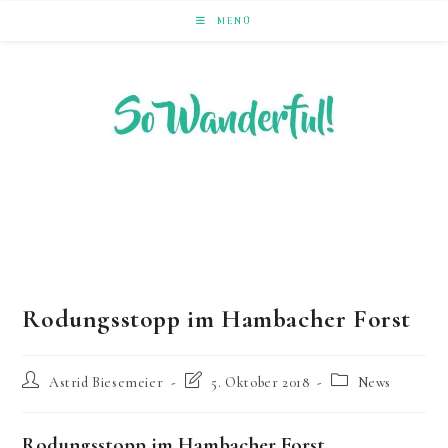
Zum
MENÜ
Inhalt
springen
LAUFEND ERLEBEN. NACHHALTIG UNTERWEGS ZU
NATUR & KULTUR.
Rodungsstopp im Hambacher Forst
Beitrags-
Beitrag
Beitrags-
Astrid Biesemeier
5. Oktober 2018
News
Autor:
zuletzt
Kategorie:
geändert
am:
Rodungsstopp im Hambacher Forst