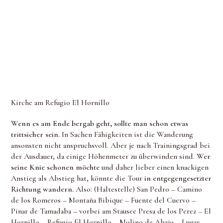
Kirche am Refugio El Hornillo
Wenn es am Ende bergab geht, sollte man schon etwas
trittsicher sein.
In Sachen Fähigkeiten ist die Wanderung
ansonsten nicht anspruchsvoll. Aber je nach Trainingsgrad bei
der Ausdauer, da einige Höhenmeter zu überwinden sind.
Wer
seine Knie schonen möchte
und daher lieber einen knackigen
Anstieg als Abstieg hat, könnte die Tour
in entgegengesetzter
Richtung wandern.
Also: (Haltestelle) San Pedro – Camino
de los Romeros – Montaña Bibique – Fuente del Cuervo –
Pinar de Tamadaba – vorbei am Stausee Presa de los Perez – El
Hornillo – Refugio El Hornillo – Molino de Abajo – Lugar