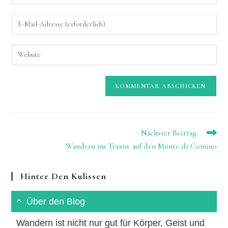
Namen
Gib
oder
deine
Benutzernamen
E-
zum
Gib
Mail-
Kommentieren
deine
Adresse
ein
Website-
zum
URL
Kommentieren
ein
ein
(optional)
Weitere
Nächster Beitrag
Artikel
Wandern im Tessin: auf den Monte di Comino
ansehen
Hinter Den Kulissen
Über den Blog
Wandern ist nicht nur gut für Körper, Geist und