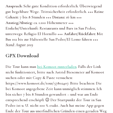
Anspruch:
Sehr gute Kondition erforderlich. Überwiegend
gut begehbare Wege. Trittsicherheit erforderlich. +++
Reine
Gehzeit:
7 bis 8 Stunden +++
Distanz:
16 km +++
Anstieg/Abstieg:
ca. 1.100 Höhenmeter +++
Einkehr/Unterkunft: Restaurants und Bars in San Pedro;
unterwegs: Refugio El Hornillo +++
Anfahrt/Rückfahrt:
Mit
Bus 102 bis zur Haltestelle San Pedro/El Lomo fahren +++
Stand: August 2019
GPX Download
Die Tour kann man
bei Komoot runterladen
. Falls der Link
nicht funktioniert, bitte nach Astrid Biesemeier auf Komoot
suchen oder mit Copy & Paste versuchen:
https://www.komoot.de/tour/57802407. Bitte beachten: Die
bei Komoot angegebene Zeit kann unmöglich stimmen. Ich
bin sicher 7 bis 8 Stunden gewandert – und war am Ende
entsprechend erschöpft 😉 Der Startpunkt der Tour in San
Pedro ist u. U. nicht 100 % exakt. Auch hat meine App gegen
Ende der Tour aus unerfindlichen Gründen einen geraden Weg