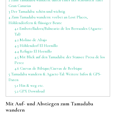
Gran Canarias
3
Der Tamadaba: schön und wichtig
4
Zum Tamadaba wandern: vorbei an Lost Places,
Höhlendörfern & flüssiger Beute
4.1
Embotelladora/Balneario de los Berrazales (Agaete-
Tal)
4.2
Molino de Abajo
4.3
Höhlendorf El Hornillo
4.4
Refugio El Hornillo
4.5
Mit Blick auf den Tamadaba: der Stausee Presa de los
Perez
4.6
Cuevas de Bibique/Cuevas de Berbique
5
Tamadaba wandern & Agaete-Tal: Weitere Infos & GPS-
Daten
5.1
Hin & weg etc.
5.2
GPX Download
Mit Auf- und Abstiegen zum Tamadaba
wandern