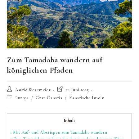
Zum Tamadaba wandern auf
königlichen Pfaden
Beitrags-
Beitrag
Astrid Biesemeier
11. Juni 2025
Autor:
zuletzt
Beitrags-
Europa
/
Gran Canaria
/
Kanarische Inseln
geändert
Kategorie:
am:
Inhalt
1
Mit Auf- und Abstiegen zum Tamadaba wandern
2
Zum Tamadaba wandern: durch eines der schönsten Täler