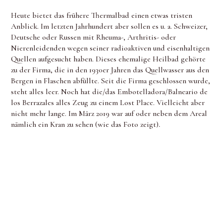
Heute bietet das frühere Thermalbad einen etwas tristen
Anblick. Im letzten Jahrhundert aber sollen es u. a. Schweizer,
Deutsche oder Russen mit Rheuma-, Arthritis- oder
Nierenleidenden wegen seiner radioaktiven und eisenhaltigen
Quellen aufgesucht haben. Dieses ehemalige Heilbad gehörte
zu der Firma, die in den 1930er Jahren das Quellwasser aus den
Bergen in Flaschen abfüllte. Seit die Firma geschlossen wurde,
steht alles leer. Noch hat die/das Embotelladora/Balneario de
los Berrazales alles Zeug zu einem Lost Place. Vielleicht aber
nicht mehr lange. Im März 2019 war auf oder neben dem Areal
nämlich ein Kran zu sehen (wie das Foto zeigt)
.