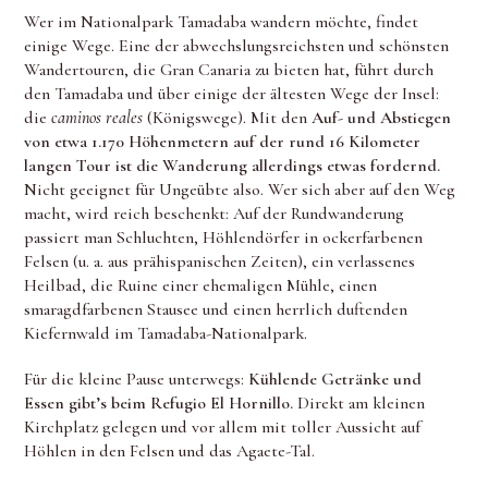
Wer im Nationalpark Tamadaba wandern möchte, findet
einige Wege. Eine der abwechslungsreichsten und schönsten
Wandertouren, die Gran Canaria zu bieten hat, führt durch
den Tamadaba und über einige der ältesten Wege der Insel:
die
caminos reales
(Königswege). Mit den
Auf- und Abstiegen
von etwa 1.170 Höhenmetern auf der rund 16 Kilometer
langen Tour ist die Wanderung allerdings etwas fordernd.
Nicht geeignet für Ungeübte also. Wer sich aber auf den Weg
macht, wird reich beschenkt: Auf der Rundwanderung
passiert man Schluchten, Höhlendörfer in ockerfarbenen
Felsen (u. a. aus prähispanischen Zeiten), ein verlassenes
Heilbad, die Ruine einer ehemaligen Mühle, einen
smaragdfarbenen Stausee und einen herrlich duftenden
Kiefernwald im Tamadaba-Nationalpark.
Für die kleine Pause unterwegs:
Kühlende Getränke und
Essen gibt’s beim Refugio El Hornillo.
Direkt am kleinen
Kirchplatz gelegen und vor allem mit toller Aussicht auf
Höhlen in den Felsen und das Agaete-Tal.