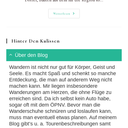
Dörfer, Bauten aus dem für die Region so…
Wandern
Weiterlesen
Im
Tessin:
Auf
Den
Monte
Di
Hinter Den Kulissen
Comino
Über den Blog
Wandern ist nicht nur gut für Körper, Geist und
Seele. Es macht Spaß und schenkt so manche
Entdeckung, die man auf anderem Weg nicht
machen kann. Mir liegen insbesondere
Wanderungen am Herzen, die ohne Flüge zu
erreichen sind. Da ich selbst kein Auto habe,
sogar oft mit dem ÖPNV. Bevor man die
Wanderschuhe schnüren und loslaufen kann,
muss man eventuell etwas planen. Auf meinem
Blog gibt’s u. a. Tourenbeschreibungen samt