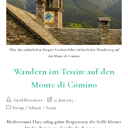
Über den zauberhaften Bergort Verdasio führt ein herrlicher Wanderweg auf
den Monte di Comino.
Wandern im Tessin: auf den
Monte di Comino
Beitrags-
Beitrag
Astrid Biesemeier
11. Juni 2025
Autor:
zuletzt
Beitrags-
Europa
/
Schweiz
/
Tessin
geändert
Kategorie:
am:
Mediterranes Flair, saftig-grüne Bergwiesen, die Stille kleiner