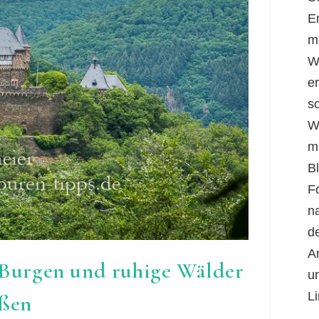
E
m
W
er
s
W
m
B
F
n
d
A
 Burgen und ruhige Wälder
u
Li
eßen