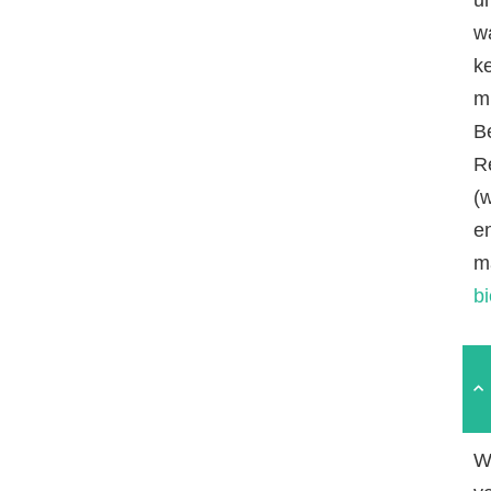
w
k
mi
B
R
(
e
m
b
W