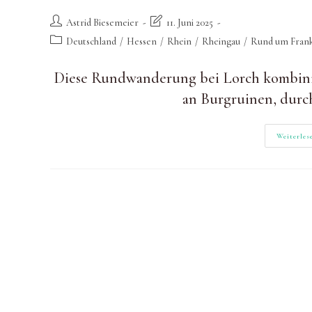
Beitrags-
Beitrag
Astrid Biesemeier
11. Juni 2025
Autor:
zuletzt
Beitrags-
Deutschland
/
Hessen
/
Rhein
/
Rheingau
/
Rund um Frank
geändert
Kategorie:
am:
Diese Rundwanderung bei Lorch kombinier
an Burgruinen, durc
Weiterles