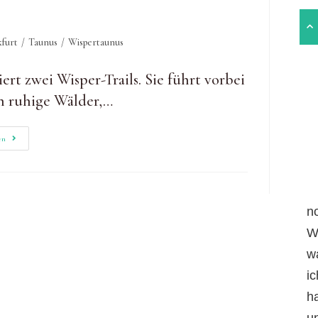
furt
/
Taunus
/
Wispertaunus
t zwei Wisper-Trails. Sie führt vorbei
h ruhige Wälder,…
Auf
en
Dem
Wispertaunussteig
Burgen
Und
Ruhige
Wälder
Genießen
n
W
w
i
h
un