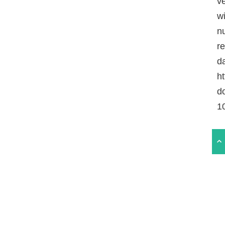
v
w
n
r
da
ht
d
1