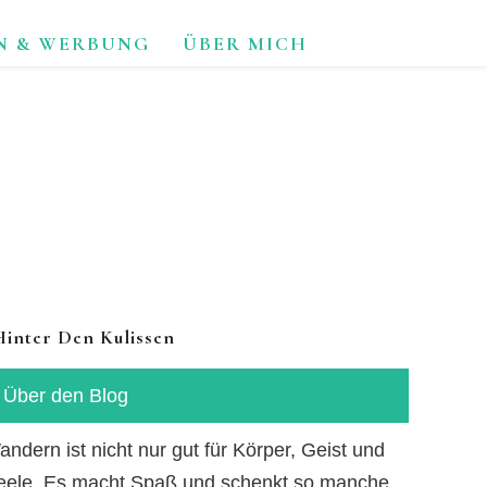
N & WERBUNG
ÜBER MICH
TUR.
Hinter Den Kulissen
Über den Blog
ndern ist nicht nur gut für Körper, Geist und
eele. Es macht Spaß und schenkt so manche