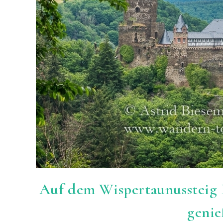
Auf dem Wispertaunussteig
geni