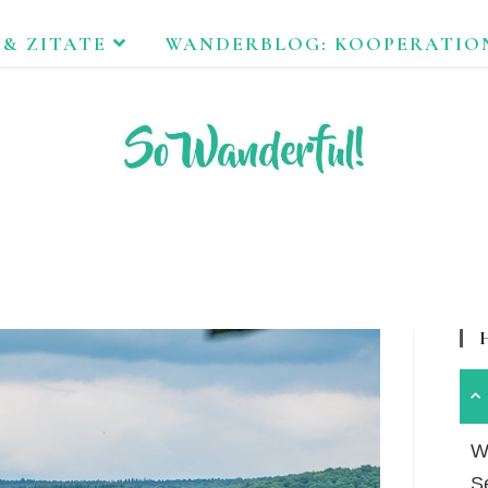
 & ZITATE
WANDERBLOG: KOOPERATIO
FEND ERLEBEN. NACHHALTIG UNTERWEGS ZU NATUR & KUL
Wa
S