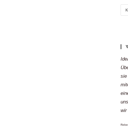
Meh
Reg
„auf
Klic
Ide
Übe
sie
mit
ein
uns
wir
Rebec