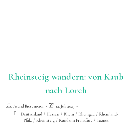
Rheinsteig wandern: von Kaub
nach Lorch
Beitrags-
Beitrag
Astrid Biesemeier
12. Juli 2025
Autor:
zuletzt
Beitrags-
Deutschland
/
Hessen
/
Rhein
/
Rheingau
/
Rheinland-
geändert
Kategorie:
Pfalz
/
Rheinsteig
/
Rund um Frankfurt
/
Taunus
am: