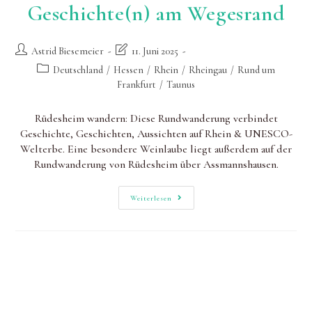
Geschichte(n) am Wegesrand
Beitrags-
Beitrag
Astrid Biesemeier
11. Juni 2025
Autor:
zuletzt
Beitrags-
Deutschland
/
Hessen
/
Rhein
/
Rheingau
/
Rund um
geändert
Kategorie:
Frankfurt
/
Taunus
am:
Rüdesheim wandern: Diese Rundwanderung verbindet
Geschichte, Geschichten, Aussichten auf Rhein & UNESCO-
Welterbe. Eine besondere Weinlaube liegt außerdem auf der
Rundwanderung von Rüdesheim über Assmannshausen.
Rüdesheim
Weiterlesen
Wandern:
Geschichte(n)
Am
Wegesrand