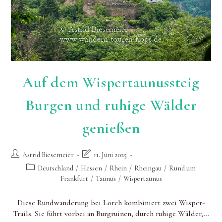
Auf dem Wispertaunussteig
Burgen und ruhige Wälder
genießen
Beitrags-
Beitrag
Astrid Biesemeier
11. Juni 2025
Autor:
zuletzt
Beitrags-
Deutschland
/
Hessen
/
Rhein
/
Rheingau
/
Rund um
geändert
Kategorie:
Frankfurt
/
Taunus
/
Wispertaunus
am:
Diese Rundwanderung bei Lorch kombiniert zwei Wisper-
Trails. Sie führt vorbei an Burgruinen, durch ruhige Wälder,…