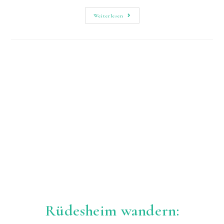
Auf
Weiterlesen
Dem
Wispertaunussteig
Burgen
Und
Ruhige
Wälder
Genießen
Rüdesheim wandern: