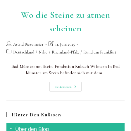
Wo die Steine zu atmen
scheinen
Beitrags-
Beitrag
Astrid Biesemeier
11. Juni 2025
Autor:
zuletzt
Beitrags-
Deutschland
/
Nahe
/
Rheinland-Pfalz
/
Rund um Frankfurt
geändert
Kategorie:
am:
Bad Münster am Stein: Fondation Kubach-Wilmsen In Bad
Münster am Stein befindet sich mit dem…
Wo
Weiterlesen
Die
Steine
Zu
Atmen
Scheinen
Hinter Den Kulissen
Über den Blog