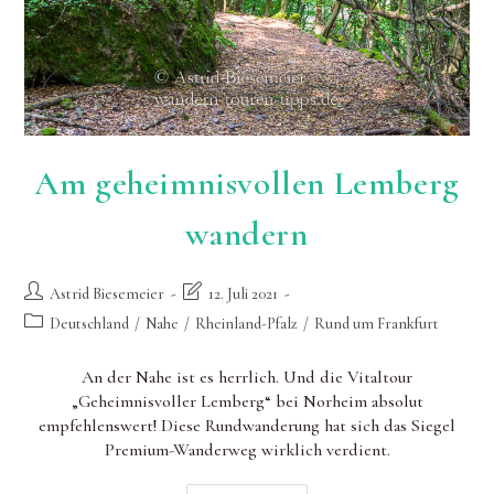
Am geheimnisvollen Lemberg
wandern
Beitrags-
Beitrag
Astrid Biesemeier
12. Juli 2021
Autor:
zuletzt
Beitrags-
Deutschland
/
Nahe
/
Rheinland-Pfalz
/
Rund um Frankfurt
geändert
Kategorie:
am:
An der Nahe ist es herrlich. Und die Vitaltour
„Geheimnisvoller Lemberg“ bei Norheim absolut
empfehlenswert! Diese Rundwanderung hat sich das Siegel
Premium-Wanderweg wirklich verdient.