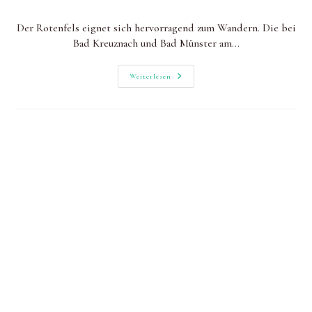
geändert
Kategorie:
am:
Der Rotenfels eignet sich hervorragend zum Wandern. Die bei
Bad Kreuznach und Bad Münster am…
Am
Weiterlesen
Rotenfels
Wandern:
Über
Die
Felssteinwand
Im
Nahetal