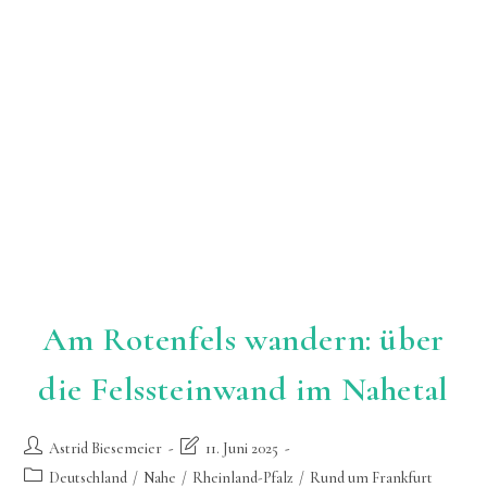
Am Rotenfels wandern: über
die Felssteinwand im Nahetal
Beitrags-
Beitrag
Astrid Biesemeier
11. Juni 2025
Autor:
zuletzt
Beitrags-
Deutschland
/
Nahe
/
Rheinland-Pfalz
/
Rund um Frankfurt