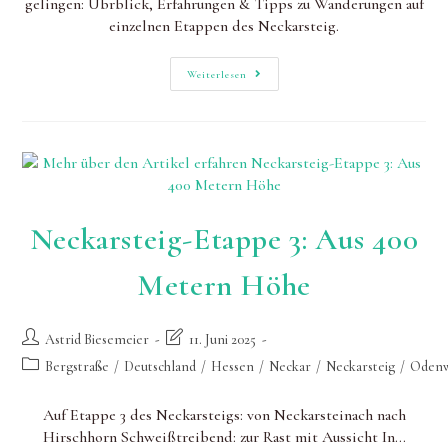
gelingen: Übrblick, Erfahrungen & Tipps zu Wanderungen auf
einzelnen Etappen des Neckarsteig.
Neckarsteig-
Weiterlesen
Etappen
Und
Erfahrungen:
Vielseitiger
Hidden
Champion
Neckarsteig-Etappe 3: Aus 400
Metern Höhe
Beitrags-
Beitrag
Astrid Biesemeier
11. Juni 2025
Autor:
zuletzt
Beitrags-
Bergstraße
/
Deutschland
/
Hessen
/
Neckar
/
Neckarsteig
/
Odenw
geändert
Kategorie:
am:
Auf Etappe 3 des Neckarsteigs: von Neckarsteinach nach
Hirschhorn Schweißtreibend: zur Rast mit Aussicht In…