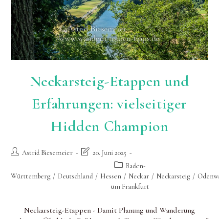
Neckarsteig-Etappen und
Erfahrungen: vielseitiger
Hidden Champion
Beitrags-
Beitrag
Astrid Biesemeier
20. Juni 2025
Autor:
zuletzt
Beitrags-
Baden-
geändert
Kategorie:
Württemberg
/
Deutschland
/
Hessen
/
Neckar
/
Neckarsteig
/
Odenw
am:
um Frankfurt
Neckarsteig-Etappen - Damit Planung und Wanderung