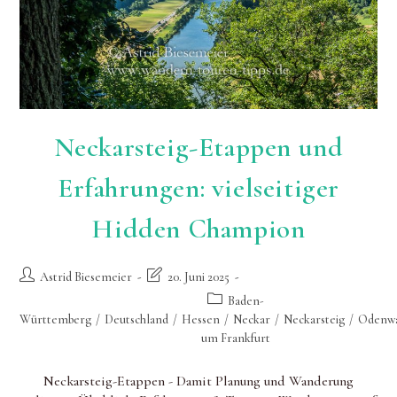
Neckarsteig-Etappen und
Erfahrungen: vielseitiger
Hidden Champion
Beitrags-
Beitrag
Astrid Biesemeier
20. Juni 2025
Autor:
zuletzt
Beitrags-
Baden-
geändert
Kategorie:
Württemberg
/
Deutschland
/
Hessen
/
Neckar
/
Neckarsteig
/
Odenw
am:
um Frankfurt
Neckarsteig-Etappen - Damit Planung und Wanderung