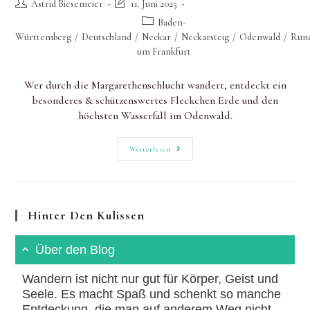
Beitrags-
Beitrag
Astrid Biesemeier
11. Juni 2025
Autor:
zuletzt
Beitrags-
Baden-
geändert
Kategorie:
Württemberg
/
Deutschland
/
Neckar
/
Neckarsteig
/
Odenwald
/
Run
am:
um Frankfurt
Wer durch die Margarethenschlucht wandert, entdeckt ein
besonderes & schützenswertes Fleckchen Erde und den
höchsten Wasserfall im Odenwald.
Margaretenschlucht:
Weiterlesen
Den
Höchsten
Wasserfall
Im
Odenwald
Bei
Hinter Den Kulissen
Neckargerach
Durchwandern
Über den Blog
Wandern ist nicht nur gut für Körper, Geist und
Seele. Es macht Spaß und schenkt so manche
Entdeckung, die man auf anderem Weg nicht