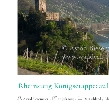
Rheinsteig Königsetappe: auf
Beitrags-
Beitrag
Beitrags-
Astrid Biesemeier
12. Juli 2025
Deutschland
/
Rh
Autor:
zuletzt
Kategorie:
geändert