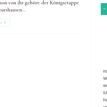
chon von ihr gehört: der Königsetappe
Goarshausen…
Rheinsteig
en
Königsetappe:
Auf
Etappe
15
Über
Die
Loreley
n
W
w
i
h
un