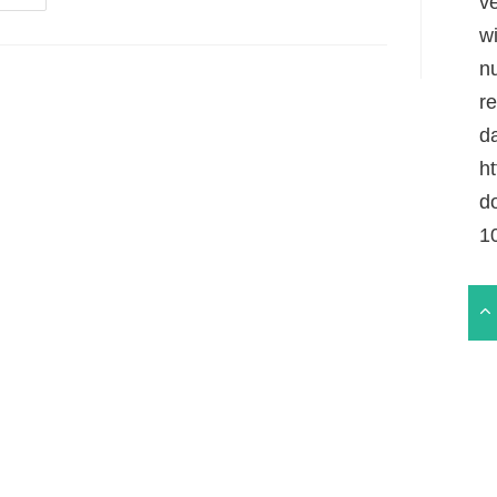
v
Schönste
Etappen
w
n
r
da
ht
d
1