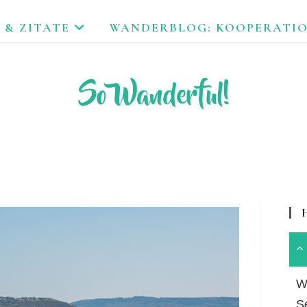
 & ZITATE
WANDERBLOG: KOOPERATI
FEND ERLEBEN. NACHHALTIG UNTERWEGS ZU NATUR & KUL
Wa
S