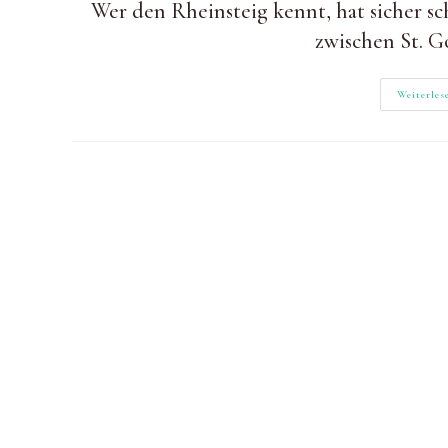
Wer den Rheinsteig kennt, hat sicher s
am:
zwischen St. 
Weiterles