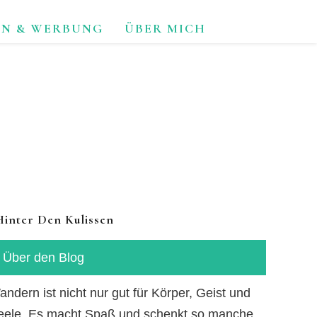
ON & WERBUNG
ÜBER MICH
TUR.
Hinter Den Kulissen
Über den Blog
ndern ist nicht nur gut für Körper, Geist und
eele. Es macht Spaß und schenkt so manche