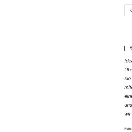
Meh
Reg
„auf
Klic
Ide
Übe
sie
mit
ein
uns
wir
Rebec