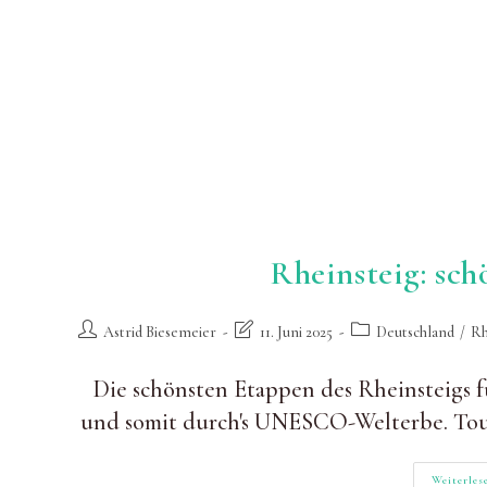
Rheinsteig: sch
Beitrags-
Beitrag
Beitrags-
Astrid Biesemeier
11. Juni 2025
Deutschland
/
Rh
Autor:
zuletzt
Kategorie:
geändert
Die schönsten Etappen des Rheinsteigs 
am:
und somit durch's UNESCO-Welterbe. Tour
Weiterles