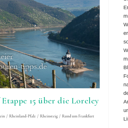
E
m
W
er
s
W
m
B
F
n
d
 Etappe 15 über die Loreley
A
u
ein
/
Rheinland-Pfalz
/
Rheinsteig
/
Rund um Frankfurt
Li