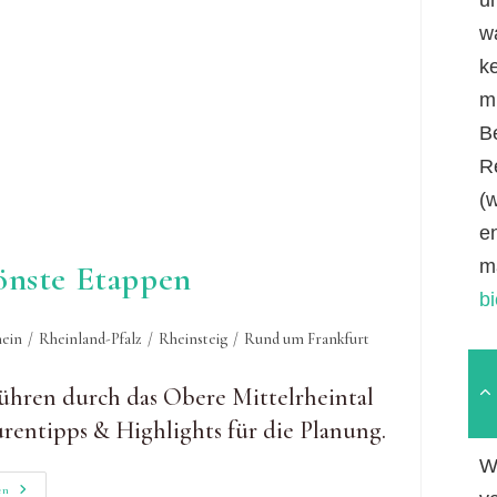
w
k
mi
B
R
(
e
m
önste Etappen
b
ein
/
Rheinland-Pfalz
/
Rheinsteig
/
Rund um Frankfurt
führen durch das Obere Mittelrheintal
entipps & Highlights für die Planung.
W
Rheinsteig:
en