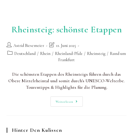
Rheinsteig: schönste Etappen
Beitrags-
Beitrag
Astrid Biesemeier
11. Juni 2025
Autor:
zuletzt
Beitrags-
Deutschland
/
Rhein
/
Rheinland-Pfalz
/
Rheinsteig
/
Rund um
geändert
Kategorie:
Frankfurt
am:
Die schönsten Etappen des Rheinsteigs führen durch das
Obere Mittelrheintal und somit durch's UNESCO-Welterbe.
Tourentipps & Highlights für die Planung.
Rheinsteig:
Weiterlesen
Schönste
Etappen
Hinter Den Kulissen