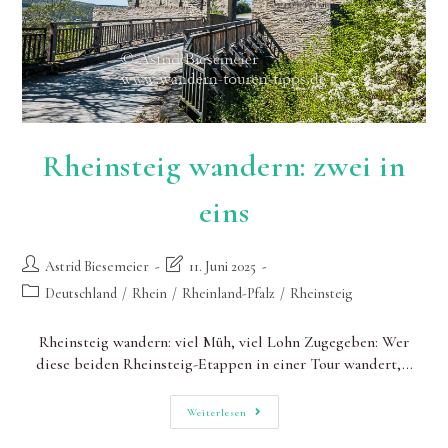
Rheinsteig wandern: zwei in
eins
Beitrags-
Beitrag
Astrid Biesemeier
11. Juni 2025
Autor:
zuletzt
Beitrags-
Deutschland
/
Rhein
/
Rheinland-Pfalz
/
Rheinsteig
geändert
Kategorie:
am:
Rheinsteig wandern: viel Müh, viel Lohn Zugegeben: Wer
diese beiden Rheinsteig-Etappen in einer Tour wandert,…
Rheinsteig
Weiterlesen
Wandern:
Zwei