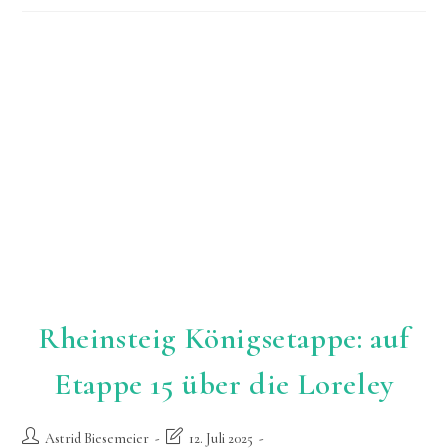
In
Eins
Rheinsteig Königsetappe: auf
Etappe 15 über die Loreley
Beitrags-
Beitrag
Astrid Biesemeier
12. Juli 2025