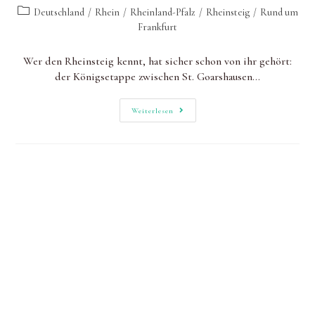
Autor:
zuletzt
Beitrags-
Deutschland
/
Rhein
/
Rheinland-Pfalz
/
Rheinsteig
/
Rund um
geändert
Kategorie:
Frankfurt
am:
Wer den Rheinsteig kennt, hat sicher schon von ihr gehört:
der Königsetappe zwischen St. Goarshausen…
Rheinsteig
Weiterlesen
Königsetappe:
Auf
Etappe
15
Über
Die
Loreley