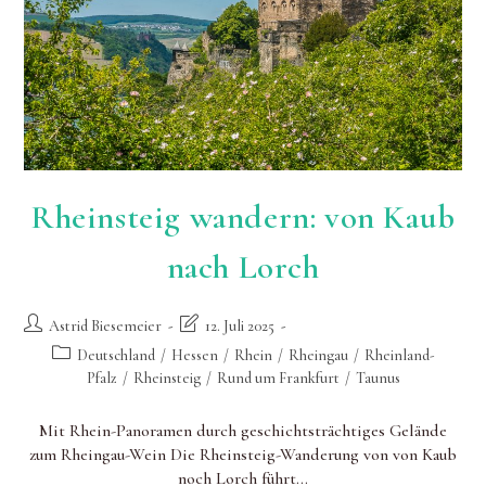
Rheinsteig wandern: von Kaub
nach Lorch
Beitrags-
Beitrag
Astrid Biesemeier
12. Juli 2025
Autor:
zuletzt
Beitrags-
Deutschland
/
Hessen
/
Rhein
/
Rheingau
/
Rheinland-
geändert
Kategorie:
Pfalz
/
Rheinsteig
/
Rund um Frankfurt
/
Taunus
am:
Mit Rhein-Panoramen durch geschichtsträchtiges Gelände
zum Rheingau-Wein Die Rheinsteig-Wanderung von von Kaub
noch Lorch führt…