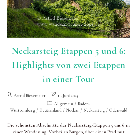
Neckarsteig Etappen 5 und 6:
Highlights von zwei Etappen
in einer Tour
Beitrags-
Beitrag
Astrid Biesemeier
11. Juni 2025
Autor:
zuletzt
Beitrags-
Allgemein
/
Baden-
geändert
Kategorie:
Württemberg
/
Deutschland
/
Neckar
/
Neckarsteig
/
Odenwald
am:
Die schönsten Abschnitte der Neckarsteig-Etappen 5 uns 6 in
einer Wanderung. Vorbei an Burgen, über einen Pfad mit