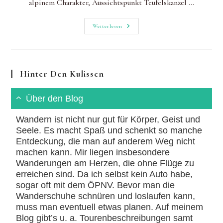
alpinem Charakter, Aussichtspunkt Teufelskanzel ...
Neckarsteig
Weiterlesen
Etappen
5
Und
6:
Highlights
Von
Hinter Den Kulissen
Zwei
Etappen
In
Einer
Über den Blog
Tour
Wandern ist nicht nur gut für Körper, Geist und
Seele. Es macht Spaß und schenkt so manche
Entdeckung, die man auf anderem Weg nicht
machen kann. Mir liegen insbesondere
Wanderungen am Herzen, die ohne Flüge zu
erreichen sind. Da ich selbst kein Auto habe,
sogar oft mit dem ÖPNV. Bevor man die
Wanderschuhe schnüren und loslaufen kann,
muss man eventuell etwas planen. Auf meinem
Blog gibt’s u. a. Tourenbeschreibungen samt