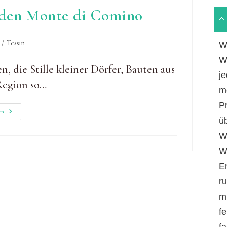
f den Monte di Comino
/
Tessin
W
W
n, die Stille kleiner Dörfer, Bauten aus
je
Region so…
m
P
Wandern
en
Im
ü
Tessin:
Auf
W
Den
Monte
W
Di
Comino
E
r
m
fe
f