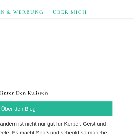
ON & WERBUNG
ÜBER MICH
TUR.
Hinter Den Kulissen
Über den Blog
ndern ist nicht nur gut für Körper, Geist und
eele. Es macht Spaß und schenkt so manche