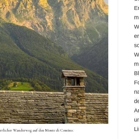
E
m
W
er
s
W
m
B
F
n
d
A
u
Li
herrlicher Wanderweg auf den Monte di Comino.