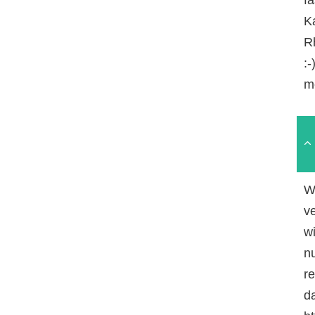
Ka
R
:
m
W
v
w
n
r
da