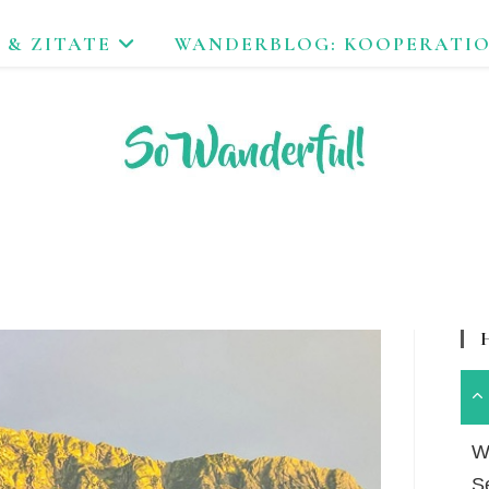
 & ZITATE
WANDERBLOG: KOOPERATI
FEND ERLEBEN. NACHHALTIG UNTERWEGS ZU NATUR & KUL
Wa
S