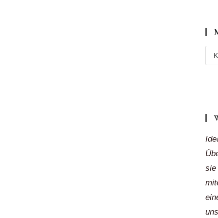
Meh
Reg
„auf
Klic
Ide
Übe
sie
mit
ein
uns