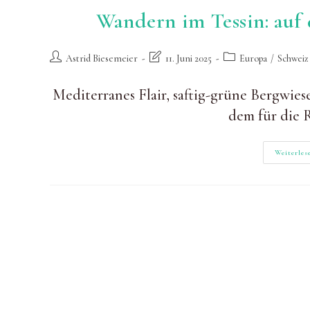
Wandern im Tessin: au
Beitrags-
Beitrag
Beitrags-
Astrid Biesemeier
11. Juni 2025
Europa
/
Schweiz
Autor:
zuletzt
Kategorie:
geändert
Mediterranes Flair, saftig-grüne Bergwiese
am:
dem für die 
Weiterles