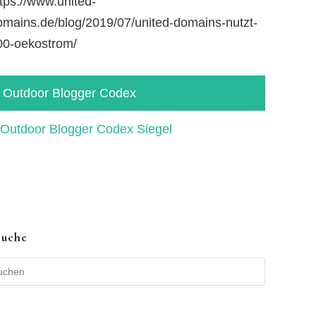
tps://www.united-
omains.de/blog/2019/07/united-domains-nutzt-
00-oekostrom/
Outdoor Blogger Codex
Suche