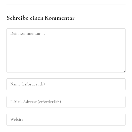
Schreibe einen Kommentar
Kommentieren
Gib
deinen
Namen
Gib
oder
deine
Benutzernamen
E-
zum
Gib
Mail-
Kommentieren
deine
Adresse
ein
Website-
zum