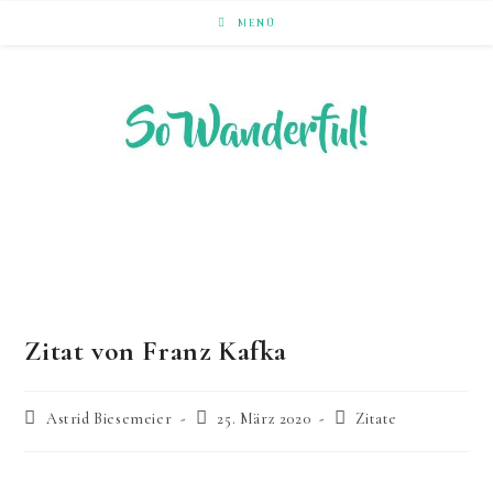
Zum
MENÜ
Inhalt
springen
LAUFEND ERLEBEN. NACHHALTIG UNTERWEGS ZU
NATUR & KULTUR.
Zitat von Franz Kafka
Beitrags-
Beitrag
Beitrags-
Astrid Biesemeier
25. März 2020
Zitate
Autor:
zuletzt
Kategorie:
geändert
am: