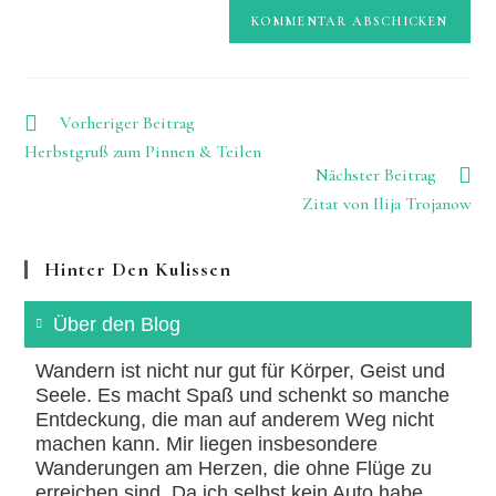
URL
Kommentieren
ein
ein
(optional)
Weitere
Vorheriger Beitrag
Artikel
Herbstgruß zum Pinnen & Teilen
ansehen
Nächster Beitrag
Zitat von Ilija Trojanow
Hinter Den Kulissen
Über den Blog
Wandern ist nicht nur gut für Körper, Geist und
Seele. Es macht Spaß und schenkt so manche
Entdeckung, die man auf anderem Weg nicht
machen kann. Mir liegen insbesondere
Wanderungen am Herzen, die ohne Flüge zu
erreichen sind. Da ich selbst kein Auto habe,