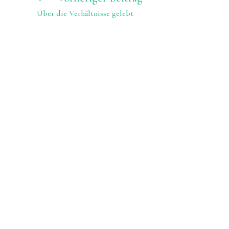
Kommentieren
Artikel
Kommentieren
Über die Verhältnisse gelebt
ansehen
ein
ein