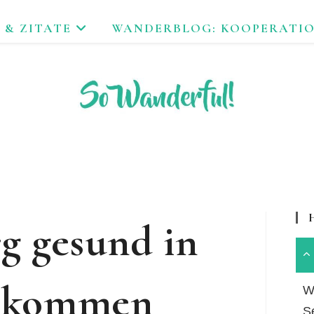
 & ZITATE
WANDERBLOG: KOOPERATI
FEND ERLEBEN. NACHHALTIG UNTERWEGS ZU NATUR & KUL
g gesund in
ekommen
Wa
S