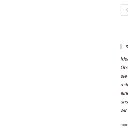
Meh
Reg
„auf
Klic
Ide
Übe
sie
mit
ein
uns
wir
Rebec