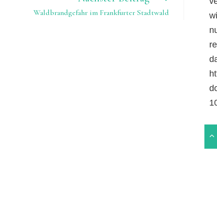
v
Waldbrandgefahr im Frankfurter Stadtwald
w
n
r
da
ht
d
1