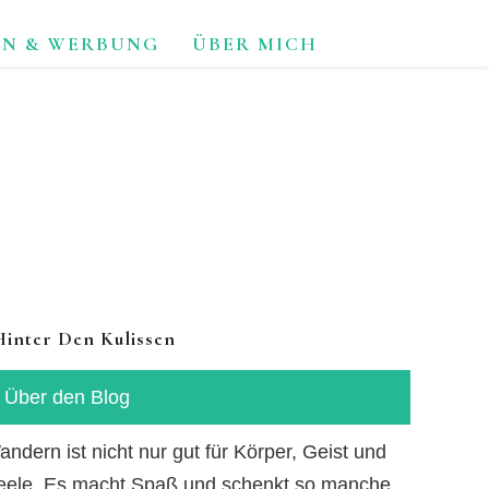
ON & WERBUNG
ÜBER MICH
TUR.
Hinter Den Kulissen
Über den Blog
ndern ist nicht nur gut für Körper, Geist und
eele. Es macht Spaß und schenkt so manche