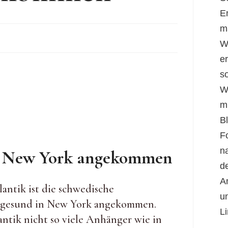
E
m
W
er
s
W
m
B
F
n
n New York angekommen
d
A
ntik ist die schwedische
u
d gesund in New York angekommen.
Li
antik nicht so viele Anhänger wie in