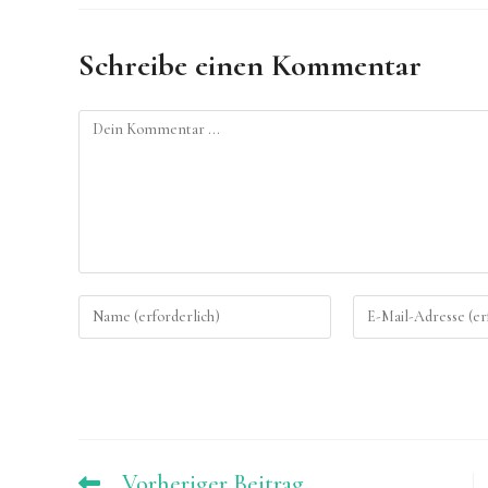
Schreibe einen Kommentar
Kommentieren
Gib
Gib
deinen
deine
Namen
E-
oder
Mail-
Benutzernamen
Adresse
zum
zum
Vorheriger Beitrag
Weitere