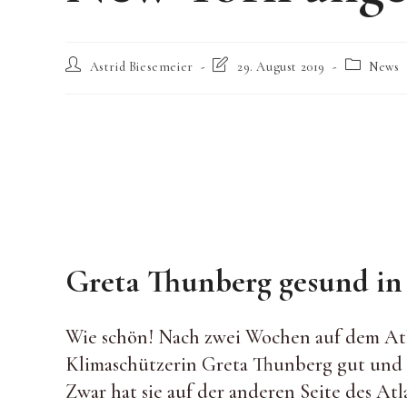
Beitrags-
Beitrag
Beitrags-
Astrid Biesemeier
29. August 2019
News
Autor:
zuletzt
Kategorie:
geändert
am:
Greta Thunberg gesund i
Wie schön! Nach zwei Wochen auf dem Atla
Klimaschützerin Greta Thunberg gut un
Zwar hat sie auf der anderen Seite des Atl