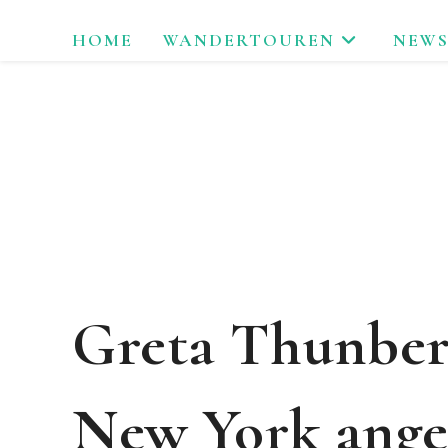
Zum
HOME
WANDERTOUREN
NEWS
Inhalt
springen
LAU
Greta Thunber
New York ang