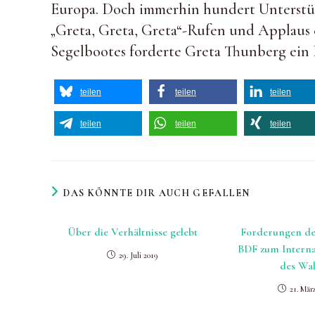
Europa. Doch immerhin hundert Unterstüt
„Greta, Greta, Greta“-Rufen und Applaus 
Segelbootes forderte Greta Thunberg ein 
teilen
teilen
teilen
teilen
teilen
teilen
DAS KÖNNTE DIR AUCH GEFALLEN
Über die Verhältnisse gelebt
Forderungen d
BDF zum Interna
29. Juli 2019
des Wa
21. Mär