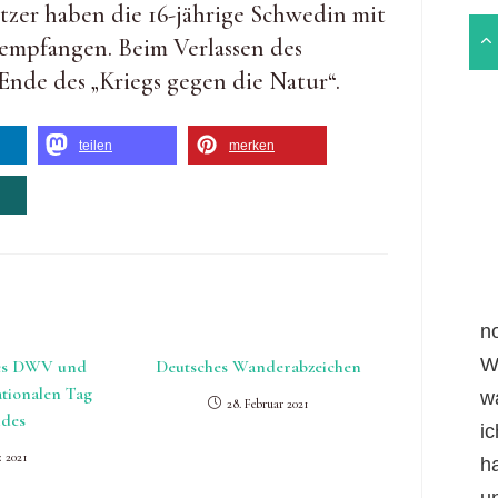
zer haben die 16-jährige Schwedin mit
empfangen. Beim Verlassen des
Ende des „Kriegs gegen die Natur“.
teilen
merken
n
W
es DWV und
Deutsches Wanderabzeichen
tionalen Tag
w
28. Februar 2021
ldes
i
z 2021
h
un