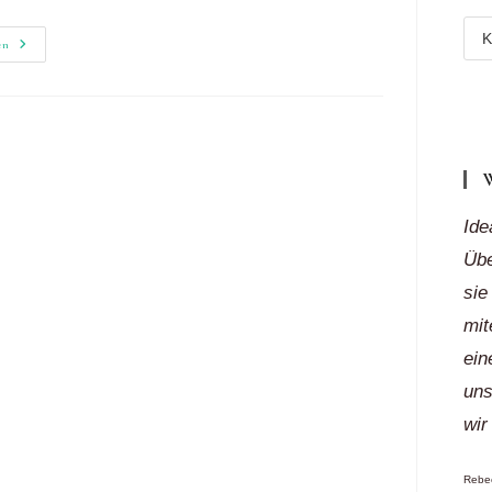
Meh
Zum
en
Tamadaba
Reg
Wandern
Auf
„auf
Königlichen
Pfaden
Klic
Ide
Übe
sie
mit
ein
uns
wir
Rebec