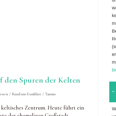
w
k
mi
B
R
(
e
m
b
 den Spuren der Kelten
essen
/
Rund um Frankfurt
/
Taunus
keltisches Zentrum. Heute führt ein
W
ste der ehemaligen Großstadt.