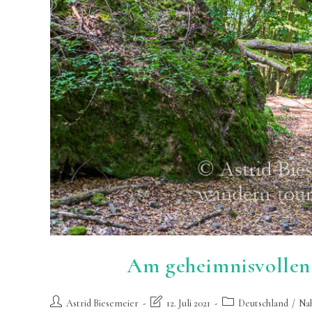
Am geheimnisvolle
Beitrags-
Beitrag
Beitrags-
Astrid Biesemeier
12. Juli 2021
Deutschland
/
Na