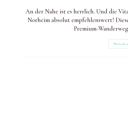
Autor:
zuletzt
Kategorie:
geändert
An der Nahe ist es herrlich. Und die Vi
am:
Norheim absolut empfehlenswert! Dies
Premium-Wanderweg w
Weiterles