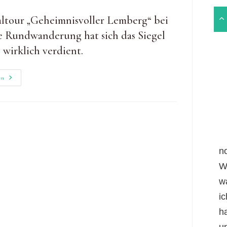
taltour „Geheimnisvoller Lemberg“ bei
e Rundwanderung hat sich das Siegel
irklich verdient.
Am
en
Geheimnisvollen
Lemberg
Wandern
n
W
w
i
h
un