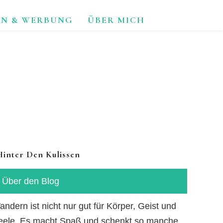
ON & WERBUNG
ÜBER MICH
TUR.
Hinter Den Kulissen
Über den Blog
ndern ist nicht nur gut für Körper, Geist und
eele. Es macht Spaß und schenkt so manche