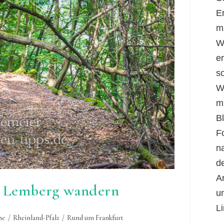
E
m
W
er
s
W
m
B
F
n
d
A
n Lemberg wandern
u
Li
he
/
Rheinland-Pfalz
/
Rund um Frankfurt