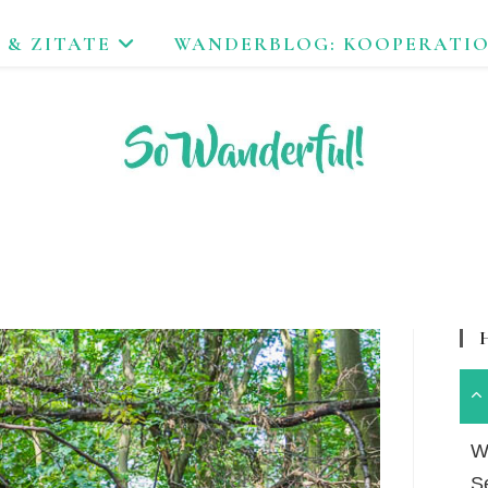
 & ZITATE
WANDERBLOG: KOOPERATI
FEND ERLEBEN. NACHHALTIG UNTERWEGS ZU NATUR & KUL
Wa
S