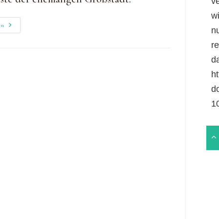
v
w
Heidetränk-
en
n
Oppidum:
Auf
r
Den
Spuren
da
Der
Kelten
ht
d
1