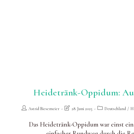
Heidetränk-Oppidum: Auf
Beitrags-
Beitrag
Beitrags-
Astrid Biesemeier
28. Juni 2025
Deutschland
/
H
Autor:
zuletzt
Kategorie:
geändert
Das Heidetränk-Oppidum war einst ein 
am:
einfacher Rundweg durch die Re