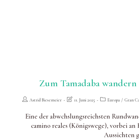
Zum Tamadaba wandern a
Beitrags-
Beitrag
Beitrags-
Astrid Biesemeier
11. Juni 2025
Europa
/
Gran Ca
Autor:
zuletzt
Kategorie:
geändert
Eine der abwchslungsreichsten Rundwan
am:
camino reales (Königswege), vorbei an
Aussichten g