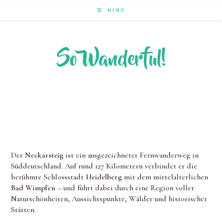
Zum
MENÜ
Inhalt
springen
LAUFEND ERLEBEN. NACHHALTIG UNTERWEGS ZU
NATUR & KULTUR.
Der
Neckarsteig
ist ein ausgezeichneter Fernwanderweg in
Süddeutschland. Auf rund 127 Kilometern verbindet er die
berühmte Schlossstadt
Heidelberg
mit dem mittelalterlichen
Bad Wimpfen
– und führt dabei durch eine Region voller
Naturschönheiten, Aussichtspunkte, Wälder und historischer
Stätten.