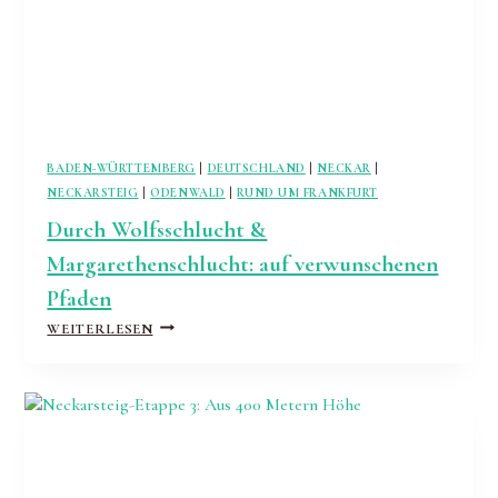
BADEN-WÜRTTEMBERG
|
DEUTSCHLAND
|
NECKAR
|
NECKARSTEIG
|
ODENWALD
|
RUND UM FRANKFURT
Durch Wolfsschlucht &
Margarethenschlucht: auf verwunschenen
Pfaden
DURCH
WEITERLESEN
WOLFSSCHLUCHT
&
MARGARETHENSCHLUCHT:
AUF
VERWUNSCHENEN
PFADEN