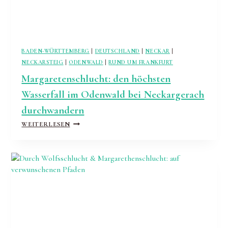
BADEN-WÜRTTEMBERG
|
DEUTSCHLAND
|
NECKAR
|
NECKARSTEIG
|
ODENWALD
|
RUND UM FRANKFURT
Margaretenschlucht: den höchsten
Wasserfall im Odenwald bei Neckargerach
durchwandern
MARGARETENSCHLUCHT:
WEITERLESEN
DEN
HÖCHSTEN
WASSERFALL
IM
ODENWALD
BEI
NECKARGERACH
DURCHWANDERN