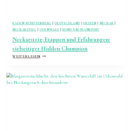
BADEN-WÜRTTEMBERG
|
DEUTSCHLAND
|
HESSEN
|
NECKAR
|
NECKARSTEIG
|
ODENWALD
|
RUND UM FRANKFURT
Neckarsteig-Etappen und Erfahrungen:
vielseitiger Hidden Champion
NECKARSTEIG-
WEITERLESEN
ETAPPEN
UND
ERFAHRUNGEN:
VIELSEITIGER
HIDDEN
CHAMPION