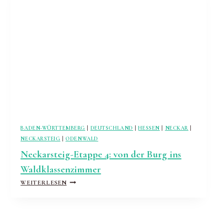
EROBERN
BADEN-WÜRTTEMBERG
|
DEUTSCHLAND
|
HESSEN
|
NECKAR
|
NECKARSTEIG
|
ODENWALD
Neckarsteig-Etappe 4: von der Burg ins
Waldklassenzimmer
NECKARSTEIG-
WEITERLESEN
ETAPPE
4:
VON