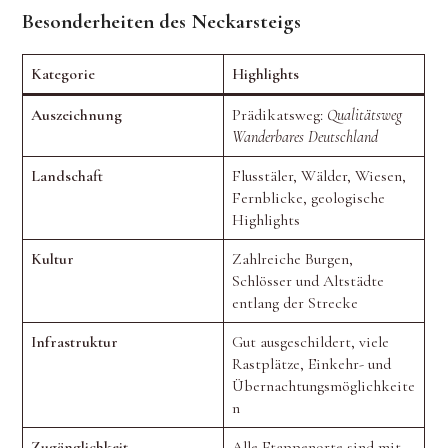
DER
Besonderheiten des Neckarsteigs
BURG
INS
Kategorie
Highlights
WALDKLASSENZIMMER
Auszeichnung
Prädikatsweg:
Qualitätsweg
Wanderbares Deutschland
Landschaft
Flusstäler, Wälder, Wiesen,
Fernblicke, geologische
Highlights
Kultur
Zahlreiche Burgen,
Schlösser und Altstädte
entlang der Strecke
Infrastruktur
Gut ausgeschildert, viele
Rastplätze, Einkehr- und
Übernachtungsmöglichkeite
n
Zugänglichkeit
Alle Etappenorte sind mit