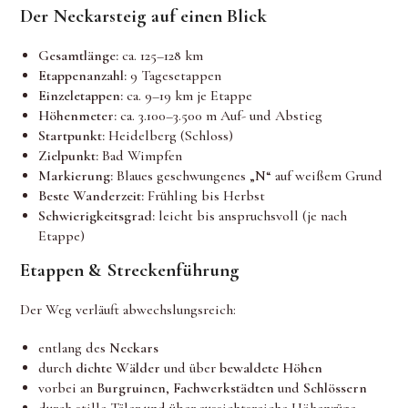
Der Neckarsteig auf einen Blick
Gesamtlänge:
ca. 125–128 km
Etappenanzahl:
9 Tagesetappen
Einzeletappen:
ca. 9–19 km je Etappe
Höhenmeter:
ca. 3.100–3.500 m Auf- und Abstieg
Startpunkt:
Heidelberg (Schloss)
Zielpunkt:
Bad Wimpfen
Markierung:
Blaues geschwungenes „N“ auf weißem Grund
Beste Wanderzeit:
Frühling bis Herbst
Schwierigkeitsgrad:
leicht bis anspruchsvoll (je nach
Etappe)
Etappen & Streckenführung
Der Weg verläuft abwechslungsreich:
entlang des
Neckars
durch
dichte Wälder
und über
bewaldete Höhen
vorbei an
Burgruinen
,
Fachwerkstädten
und
Schlössern
durch stille Täler und über aussichtsreiche Höhenzüge