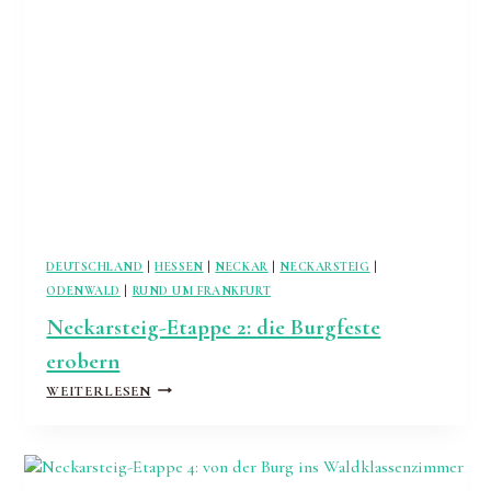
VON
ZWEI
ETAPPEN
IN
EINER
TOUR
DEUTSCHLAND
|
HESSEN
|
NECKAR
|
NECKARSTEIG
|
ODENWALD
|
RUND UM FRANKFURT
Neckarsteig-Etappe 2: die Burgfeste
erobern
NECKARSTEIG-
WEITERLESEN
ETAPPE
2:
DIE
BURGFESTE